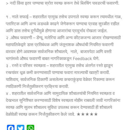
> नदी किंवा इतर पाण्याचा स्रोत स्वच्छ करून तेथे ब्लिचिंग पावडरची फवारणी.
१ . नाले सफाई – शहरातील प्रमुख तसेच उपनाले स्वच्छ करून त्यामधील गाळ,
प्लास्टिक आणि अन्य अडथळे काढने जेणेकरून पाण्याचा प्रवाह सुरळीत राहील
आणि डास तसेच दुर्गंधीमुळे होणाऱ्या आजारांचा प्रादुर्भाव रोखला जाईल.
२ .औषध फवारणी – डेंग्यू, मलेरिया आणि अन्य कीटकजन्य आजार रोखण्यासाठी
महापालिकेद्वारे डास प्रतिबंधक आणि जंतूनाशक औषधांची नियमित फवारणी
वारवार होणे आवश्यक सार्वजनिक शौचालये, नाले, बाजारपेठा आणि वस्ती
भागांमध्ये औषध फवारणी बाबत नागरिकाकडून Feedback घेणे.
३ . रस्ते व परिसर स्वच्छता – शहरातील प्रमुख तसेच अंतर्गत रस्ते झाडून
रस्त्यांवर धूळ कमी करण्यासाठी पाण्याचा फवारा मारल्याची खात्री करावी.
याशिवाय, सार्वजनिक ठिकाणी असलेल्या कचराकुंड्या वेळेवर रिकाम्या करून
त्याठिकाणी निर्जंतुकीकरण प्रक्रिया करावी.
४ . शहरातील सार्वजनिक आणि सामुदायिक शौचालयांची नियमित स्वच्छता व
देखभाल सुनिश्चित करण्यासाठी विशेष स्वच्छता मोहीम राबवली जावी नागरिकांना
स्वच्छ आणि सुलभ शौचालय सुविधा उपलब्ध करून देण्यासाठी ही शौचालये
वेळोवेळी स्वच्छ करून निर्जंतुकीकरण केले जावे. ★★★★★
F
T
W