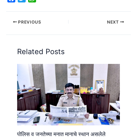
a
w
h
c
i
a
e
t
t
PREVIOUS
NEXT
b
t
s
o
e
A
o
r
p
Related Posts
k
p
पोलिस व जनतेच्या मनात मानाचे स्थान असलेले