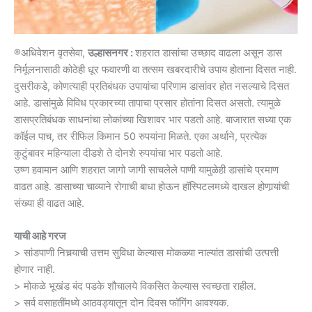
®अधिवेशन वृतसेवा,
उल्हासनगर :
शहरात डासांचा उच्छाद वाढला असून डास
निर्मूलनासाठी कोठेही धूर फवारणी वा तत्सम खबरदारीचे उपाय होताना दिसत नाही.
दुसरीकडे, कोणत्याही प्रतिबंधक उपायांचा परिणाम डासांवर होत नसल्याचे दिसत
आहे. डासांमुळे विविध प्रकारच्या तापाचा प्रसार होतांना दिसत असतो. त्यामुळे
डासप्रतिबंधक साधनांचा लोकांच्या खिशावर भार पडतो आहे. बाजारात सध्या एक
कॉईल पाच, तर रीफिल किमान 50 रुपयांना मिळते. एका अर्थाने, प्रत्येक
कुटुंबावर महिन्याला दीडशे ते दोनशे रुपयांचा भार पडतो आहे.
उष्ण हवामान आणि शहरात जागो जागी साचलेले पाणी यामुळेही डासांचे प्रमाण
वाढत आहे. डासाच्या चाव्याने रोगाची बाधा होऊन हॉस्पिटलमध्ये दाखल होणार्‍यांची
संख्या ही वाढत आहे.
याची आहे गरज
> सांडपाणी निचर्‍याची उत्तम सुविधा केल्यास मोकळ्या नाल्यांत डासांची उत्पत्ती
होणार नाही.
> मोकळे भूखंड बंद पडके शौचालये विकसित केल्यास स्वच्छता राहील.
> सर्व वसाहतींमध्ये आठवड्यातून दोन दिवस फॉगिंग आवश्यक.