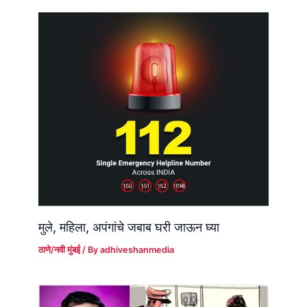
मुले, महिला, अपंगांचे जबाब घरी जाऊन घ्या
ठाणे/नवी मुंबई
/ By
adhiveshanmedia