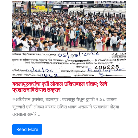
बदलापूरकरांचा एसी लोकल उशिराबद्दल संताप; रेल्वे
प्रशासनाविरोधात तक्रार
®अधिवेशन वृत्तसेवा, बदलापूर : बदलापूर येथून दुपारी १:४८ वाजता
सुटणारी एसी लोकल वारंवार उशिरा धावत असल्याने प्रवाशांना मोठ्या
त्रासाला सामोरे ...
Read More