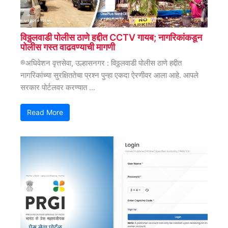
विठ्ठलवाडी पोलीस ठाणे हद्दीत CCTV गायब; नागरिकांकडून
पोलीस गस्त वाढवण्याची मागणी
®अधिवेशन वृत्तसेवा, उल्हासनगर : विठ्ठलवाडी पोलीस ठाणे हद्दीत
नागरिकांच्या सुरक्षिततेचा प्रश्न पुन्हा एकदा ऐरणीवर आला आहे. आपले
सरकार पोर्टलवर करण्यात ...
Read More