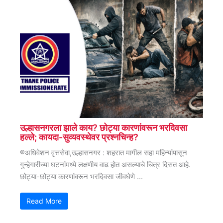
उल्हासनगरला झाले काय? छोट्या कारणांवरून भरदिवसा
हल्ले; कायदा-सुव्यवस्थेवर प्रश्नचिन्ह?
®अधिवेशन वृत्तसेवा,उल्हासनगर : शहरात मागील सहा महिन्यांपासून
गुन्हेगारीच्या घटनांमध्ये लक्षणीय वाढ होत असल्याचे चित्र दिसत आहे.
छोट्या-छोट्या कारणांवरून भरदिवसा जीवघेणे ...
Read More