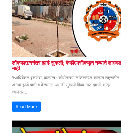
लॉकडाऊननंतर झाडे सुकली; केडीएमसीकडून नव्याने लागवड
नाही
®अधिवेशन वृत्तसेवा, कल्याण : कोरोनाच्या लॉकडाऊन काळात शहरातील
अनेक झाडे पाणी व देखभाल अभावी सुकली किंवा नष्ट झाली. मात्र
त्यानंतर ...
Read More