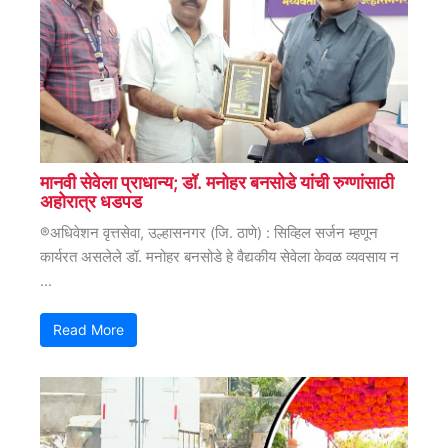
मानवी सेवेला प्राधान्य; डॉ. मनोहर बनसोडे यांची रुग्णांसाठी
अहोरात्र धडपड
®अधिवेशन वृत्तसेवा, उल्हासनगर (जि. ठाणे) : सिव्हिल सर्जन म्हणून
कार्यरत असलेले डॉ. मनोहर बनसोडे हे वैद्यकीय सेवेला केवळ व्यवसाय न
...
Read More