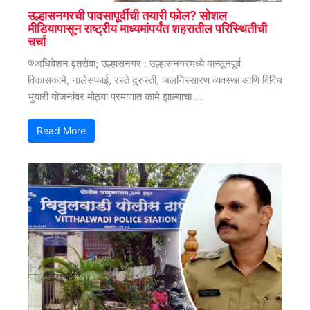
उल्हासनगरची पावसापूर्वीची तयारी फोल? सोशल
मीडियापासून राष्ट्रीय माध्यमांपर्यंत शहरातील परिस्थितीची
चर्चा
®अधिवेशन वृतसेवा; उल्हासनगर : उल्हासनगरमध्ये मान्सूनपूर्व
विकासकामे, नालेसफाई, रस्ते दुरुस्ती, जलनिस्सारण व्यवस्था आणि विविध
भुयारी योजनांवर मोठ्या प्रमाणात कामे झाल्याचा ...
Read More