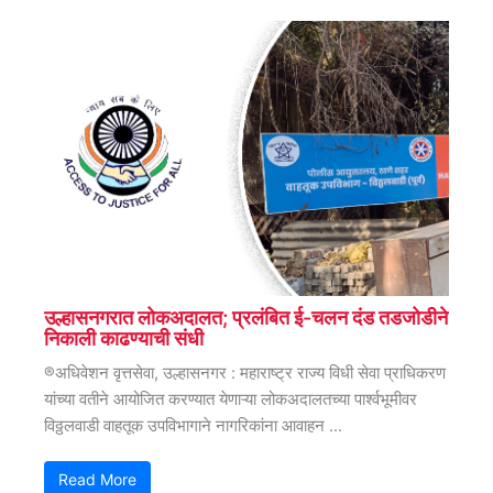
उल्हासनगरात लोकअदालत; प्रलंबित ई-चलन दंड तडजोडीने
निकाली काढण्याची संधी
®अधिवेशन वृत्तसेवा, उल्हासनगर : महाराष्ट्र राज्य विधी सेवा प्राधिकरण
यांच्या वतीने आयोजित करण्यात येणाऱ्या लोकअदालतच्या पार्श्वभूमीवर
विठ्ठलवाडी वाहतूक उपविभागाने नागरिकांना आवाहन ...
Read More