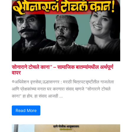
सोनाराने टोचले कान!” – सामाजिक बातम्यांमधील अर्थपूर्ण
वापर
®अधिवेशन वृत्तसेवा,उल्हासनगर : मराठी चित्रपटसृष्टीतील गाजलेला
आणि प्रेक्षकांच्या मनात घर करणारा संवाद म्हणजे “सोनाराने टोचले
कान!” हा होय. हा संवाद आजही ...
Read More