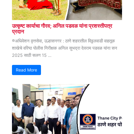
उत्कृष्ट कार्याचा गौरव; अनिल पडवळ यांना प्रशस्तीपत्र
प्रदान
®अधिवेशन वृत्तसेवा, उल्हासनगर : ठाणे शहरातील विठ्ठलवाडी वाहतूक
शाखेचे वरिष्ठ पोलीस निरीक्षक अनिल सुभद्रा देवराम पडवळ यांना सन
2025 साठी सलग 15 ...
Read More