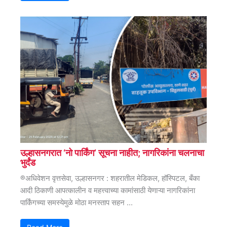
उल्हासनगरात ‘नो पार्किंग’ सूचना नाहीत; नागरिकांना चलनाचा
भुर्दंड
®अधिवेशन वृत्तसेवा, उल्हासनगर : शहरातील मेडिकल, हॉस्पिटल, बँका
आदी ठिकाणी आपत्कालीन व महत्त्वाच्या कामांसाठी येणाऱ्या नागरिकांना
पार्किंगच्या समस्येमुळे मोठा मनस्ताप सहन ...