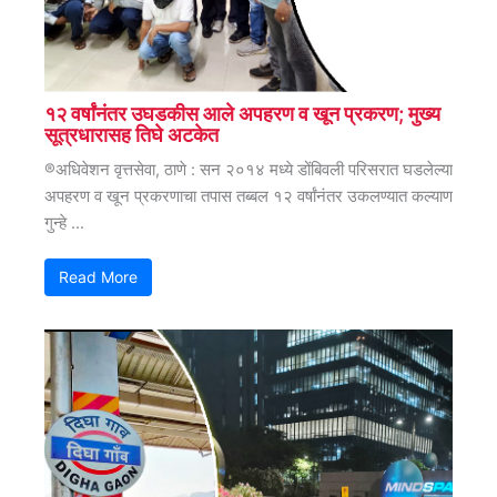
१२ वर्षांनंतर उघडकीस आले अपहरण व खून प्रकरण; मुख्य
सूत्रधारासह तिघे अटकेत
®अधिवेशन वृत्तसेवा, ठाणे : सन २०१४ मध्ये डोंबिवली परिसरात घडलेल्या
अपहरण व खून प्रकरणाचा तपास तब्बल १२ वर्षांनंतर उकलण्यात कल्याण
गुन्हे ...
Read More