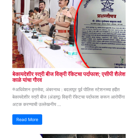
बेकायदेशीर स्त्री बीज विक्री रॅकेटचा पर्दाफाश; एसीपी शैलेश
काळे यांचा गौरव
®अधिवेशन वृत्तसेवा, अंबरनाथ : बदलापूर पूर्व पोलिस स्टेशनच्या हद्दीत
बेकायदेशीर स्त्री बीज (अंडाणू) विक्री रॅकेटचा पर्दाफाश करून आरोपींना
अटक करण्याची उल्लेखनीय ...
Read More