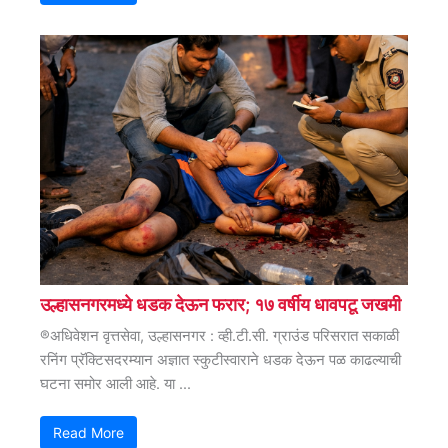
उल्हासनगरमध्ये धडक देऊन फरार; १७ वर्षीय धावपटू जखमी
®अधिवेशन वृत्तसेवा, उल्हासनगर : व्ही.टी.सी. ग्राउंड परिसरात सकाळी
रनिंग प्रॅक्टिसदरम्यान अज्ञात स्कुटीस्वाराने धडक देऊन पळ काढल्याची
घटना समोर आली आहे. या ...
Read More