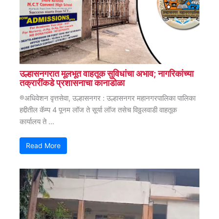
उल्हासनगरात मूलभूत वाहतूक सुविधांचा अभाव; नागरिकांच्या
तक्रारींकडे प्रशासनाचा कानाडोळा
®अधिवेशन वृत्तसेवा, उल्हासनगर : उल्हासनगर महानगरपालिका पालिका
हद्दीतील कॅम्प 4 पूनम लॉज ते सूर्या लॉज तसेच विठ्ठलवाडी वाहतूक
कार्यालय ते ...
Read More